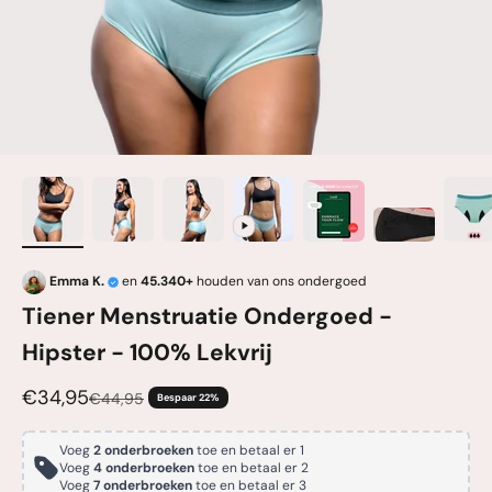
Emma K.
en
45.340+
houden van ons ondergoed
Tiener Menstruatie Ondergoed -
Hipster - 100% Lekvrij
Aanbiedingsprijs
€34,95
Normale prijs
€44,95
Bespaar 22%
Voeg
2 onderbroeken
toe en betaal er 1
Voeg
4 onderbroeken
toe en betaal er 2
Voeg
7 onderbroeken
toe en betaal er 3