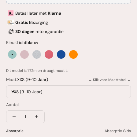
Betaal later met
Klarna
Gratis
Bezorging
30 dagen
retourgarantie
Kleur:
Lichtblauw
Lichtblauw
Lichtroze
Grijs
Roze
Donkerblauw
Oranje
Dit model is 1,72m en draagt maat L
Maat:
XXS (9-10 Jaar)
→ Klik voor Maattabel ←
XXS (9-10 Jaar)
Aantal:
Absorptie
Absorptie Gids