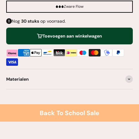
Zware Flow
Nog
30
stuks
op voorraad.
Toevoegen aan winkelwagen
Materialen
Back To School Sale