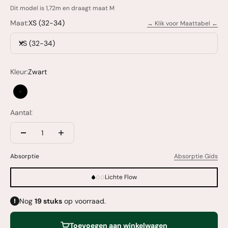
Dit model is 1,72m en draagt maat M
Maat:
XS (32-34)
→ Klik voor Maattabel ←
XS (32-34)
Kleur:
Zwart
Zwart
Aantal:
Absorptie
Absorptie Gids
Lichte Flow
Nog
19
stuks
op voorraad.
Toevoegen aan winkelwagen