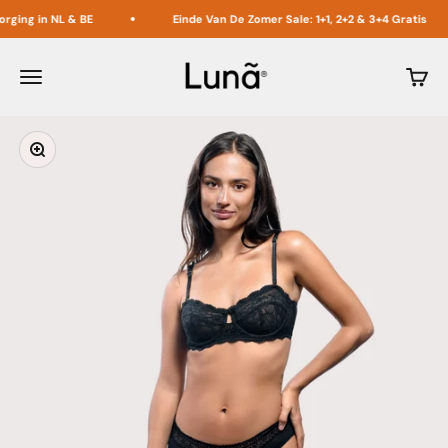
Naar inhoud
ing in NL & BE
Einde Van De Zomer Sale: 1+1, 2+2 & 3+4 Gratis
Lunã
Menu
Winke
In-/uitzoomen