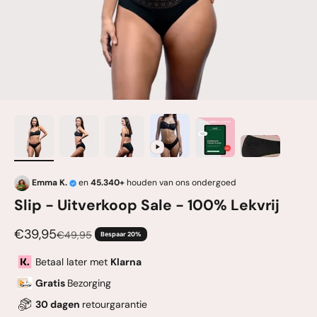
Emma K.
en
45.340+
houden van ons ondergoed
Slip - Uitverkoop Sale - 100% Lekvrij
Aanbiedingsprijs
€39,95
Normale prijs
€49,95
Bespaar 20%
Betaal later met
Klarna
Gratis
Bezorging
30 dagen
retourgarantie