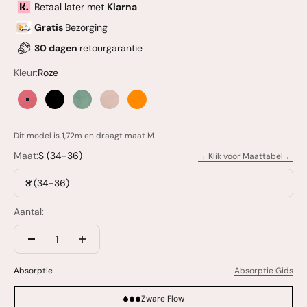
Betaal later met
Klarna
Gratis
Bezorging
30 dagen
retourgarantie
Kleur:
Roze
Roze
Zwart
Olijfgroen
Abrikoos
Oranje
Dit model is 1,72m en draagt maat M
Maat:
S (34-36)
→ Klik voor Maattabel ←
S (34-36)
Aantal:
Absorptie
Absorptie Gids
Zware Flow