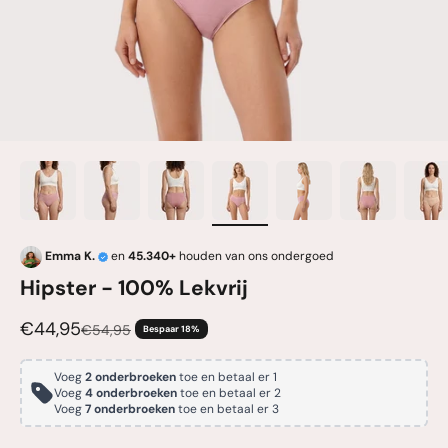
Emma K.
en
45.340+
houden van ons ondergoed
Hipster - 100% Lekvrij
Aanbiedingsprijs
€44,95
Normale prijs
€54,95
Bespaar 18%
Voeg
2 onderbroeken
toe en betaal er 1
Voeg
4 onderbroeken
toe en betaal er 2
Voeg
7 onderbroeken
toe en betaal er 3