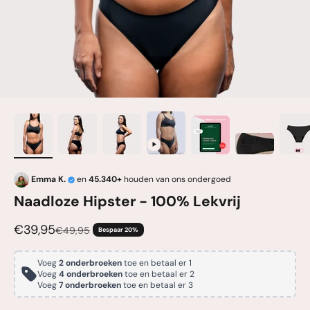
Emma K.
en
45.340+
houden van ons ondergoed
Naadloze Hipster - 100% Lekvrij
Aanbiedingsprijs
€39,95
Normale prijs
€49,95
Bespaar 20%
Voeg
2 onderbroeken
toe en betaal er 1
Voeg
4 onderbroeken
toe en betaal er 2
Voeg
7 onderbroeken
toe en betaal er 3