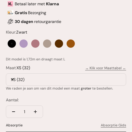
Betaal later met
Klarna
Gratis
Bezorging
30 dagen
retourgarantie
Kleur:
Zwart
Zwart
Lila
Roze
Khaki
Bruin
Lichtbruin
Dit model is 1,72m en draagt maat L
Maat:
XS (32)
→ Klik voor Maattabel ←
XS (32)
We raden je aan om van dit model een maat
groter
te bestellen.
Aantal:
Absorptie
Absorptie Gids