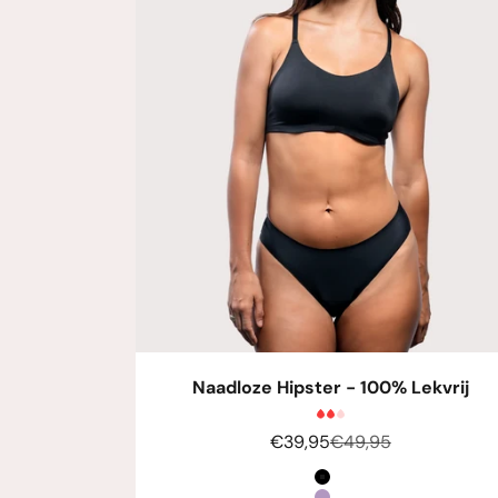
Naadloze Hipster - 100% Lekvrij
Aanbiedingsprijs
Normale prijs
€39,95
€49,95
Kleur
Zwart