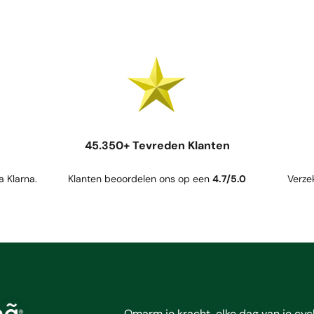
45.350+ Tevreden Klanten
a Klarna.
Klanten beoordelen ons op een
4.7/5.0
Verze
Omarm je kracht, elke dag van je cycl