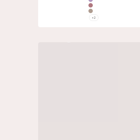
Lila
Roze
Khaki
+2
Bekijk