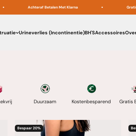
Achteraf Betalen Met Klarna
Gratis Bezorgin
ruatie
Urineverlies (Incontinentie)
BH'S
Accessoires
Over
ekvrij
Duurzaam
Kostenbesparend
Gratis 
Bespaar 20%
Be