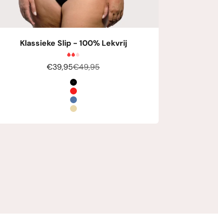
Klassieke Slip - 100% Lekvrij
Aanbiedingsprijs
Normale prijs
€39,95
€49,95
Kleur
Zwart
Rood
Blauw
Beige