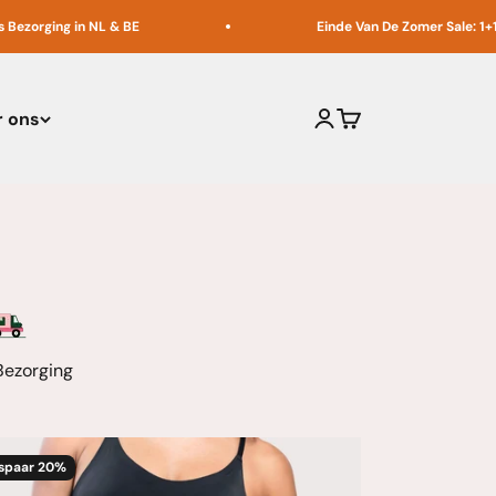
g in NL & BE
Einde Van De Zomer Sale: 1+1, 2+2 & 3+
 ons
Inloggen
Winkelwagen
Bezorging
spaar 20%