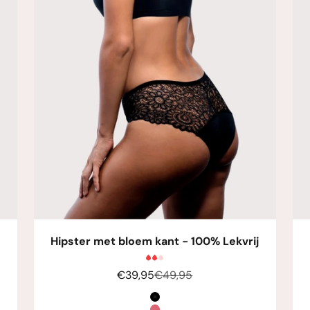
Hipster met bloem kant - 100% Lekvrij
Aanbiedingsprijs
Normale prijs
€39,95
€49,95
Kleur
Zwart