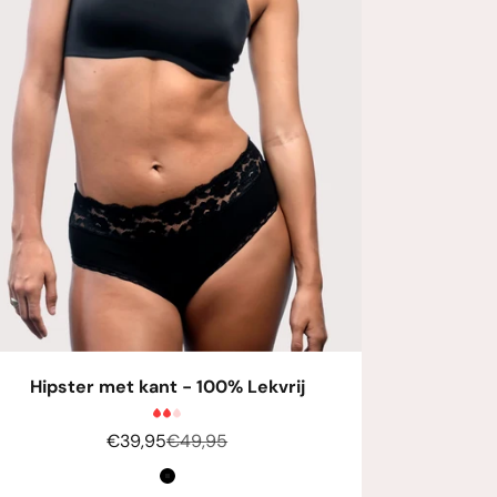
Hipster met kant - 100% Lekvrij
Aanbiedingsprijs
Normale prijs
€39,95
€49,95
Kleur
Zwart